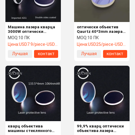
Машина лазера кварца
оптически объектив
3000W оптически
Qaurtz 40*3mm лазера
объектива 532nmAR
532 1064nmAR для
MOQ:
10 ПК
MOQ:
10 ПК
JGS1 лазера Plano
машины лазера
Цена:
USD7.9/piece-USD5.8/piece
Цена:
USD25/piece-USD15/piece
25.4*3mm
Лучшая
контакт
Лучшая
контакт
цена
цена
Дома
продукты
О Компании
Контакты
кварц объектива
99,9% кварц оптически
машины стеклянного
объектива лазера
Объектив лазера оптически