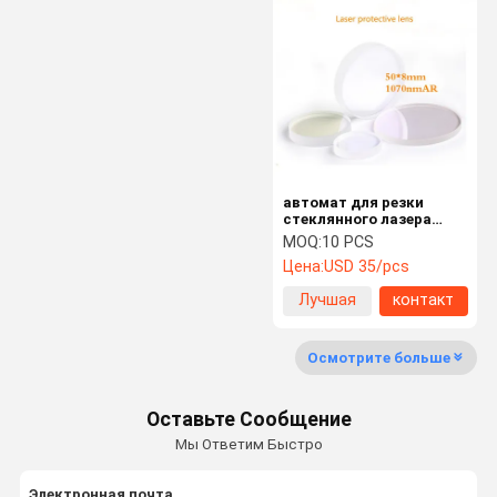
Оптически Бандпасс фильтр
Оптика инфракрасн
Combiner луча
Объектив CCD
Зеркало клина
автомат для резки
стеклянного лазера
окна оптически
MOQ:
10 PCS
объектива лазера
Цена:
USD 35/pcs
кварца JGS1 50*8mm
защитный
Лучшая
контакт
цена
Осмотрите больше
Оставьте Сообщение
Мы Ответим Быстро
Электронная почта