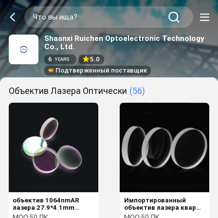
Shaanxi Ruichen Optoelectronic Technology
Co., Ltd.
6
5.0
YEARS
Подтверженный поставщик
Объектив Лазера Оптически
(56)
объектив 1064nmAR
Импортированный
лазера 27.9*4.1mm
объектив лазера кварца
оптически
оптически
MOQ:
50 ПК
MOQ:
50 ПК