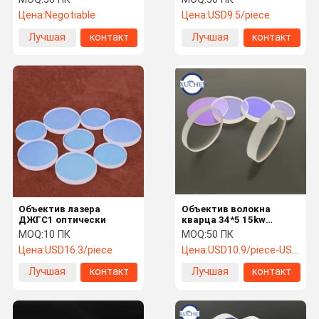
импортировал
Цена:
Negotiable
Цена:
USD9.5/piece
кремнезем кварца
сплавленный для
Лучшая
контакт
Лучшая
контакт
головы лазера
цена
цена
Объектив лазера
Объектив волокна
ДЖГС1 оптически
кварца 34*5 15kw
Windows защиты
MOQ:
10 ПК
MOQ:
50 ПК
оптически для машины
Цена:
USD16.3/piece
Цена:
USD10.9/piece-USD6.2/piece
Precitec Lasermech
Лучшая
контакт
Лучшая
контакт
цена
цена