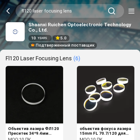
Shaanxi Ruichen Optoelectronic Technology
Co., Ltd.
10
5.0
YEARS
Подтверженный поставщик
Fl120 Laser Focusing Lens
(6)
Объектив лазера ФЛ120
объектив фокуса лазера
Преситек 34*9.4мм
15mm FL 70.7/120 для
фокусируя для
сварочного аппарата
MOQ:
10 ПК
MOQ:
10 ПК