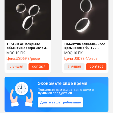
1064нм АР покрыло
Объектив сплавленного
объектив лазера 36*6мм
кремнезема ФЛ120
ФЛ120 Плано выпуклый
ДЖГС1 38.1*9мм
MOQ:
10 ПК
MOQ:
10 ПК
фокусируя
составной фокусируя
Цена:
USD69.8/piece
Цена:
USD38.4/piece
Лучшая
contact
Лучшая
contact
цена
цена
Экономьте свое время
Позвольте нам связаться с вами с
лучшими продуктами.
Дайте ваше требование