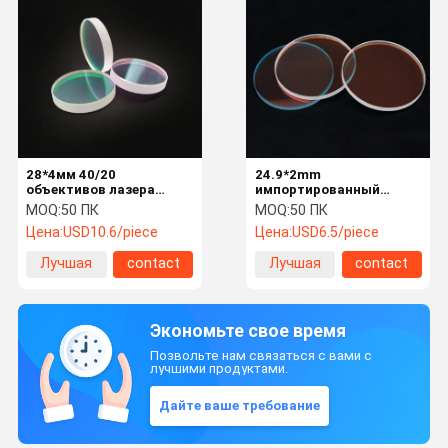
28*4мм 40/20
24.9*2mm
объективов лазера
импортированный
кварца оптически для
объектив 1064nmAR
MOQ:
50 ПК
MOQ:
50 ПК
приставного резака
лазера кварца JGS1
Цена:
USD10.6/piece
Цена:
USD6.5/piece
лазера
оптически
Лучшая
contact
Лучшая
contact
цена
цена
Экономьте свое время
Позвольте нам связаться с вами с
лучшими продуктами.
Дайте ваше требование