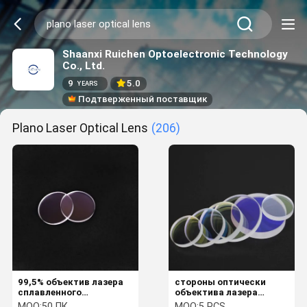
Shaanxi Ruichen Optoelectronic Technology
Co., Ltd.
9
5.0
YEARS
Подтверженный поставщик
Plano Laser Optical Lens
(206)
99,5% объектив лазера
стороны оптически
сплавленного
объектива лазера
кремнезема Плано
532nmAR 16*2mm
MOQ:
50 ПК
MOQ:
5 PCS