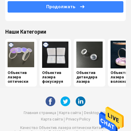
Продолжать
Спектроскоп
Кристаллы КТП
Наши Категории
Двуцветный фильтр
Оптически Бандпасс фильтр
Оптика инфракрасн
Combiner луча
Объектив
Объектив
Объектив
Объектив
лазера
лазера
детандера
лазера
оптически
фокусируя
лазера
волокна
Объектив CCD
защитный
Зеркало клина
Главная страница
Карта сайта
Desktop Site
Карта сайта
Privacy Policy
Качество
Объектив лазера оптически
Китайская