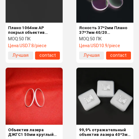
Плано 1064нм АР
Ясность 37*2мм Плано
покрыл объектив
37*7мм 40/20
лазера 22.35*4мм
объективов лазера
MOQ:
50 ПК
MOQ:
50 ПК
оптически
оптически
Цена:
USD7.8/piece
Цена:
USD10.9/piece
Лучшая
contact
Лучшая
contact
цена
цена
Дом
Продукты
О Нас
Путешестви
Е Фабрики
Объектив лазера
99,9% отражательный
ДЖГС1 50мм круглый
объектив лазера 40*3мм