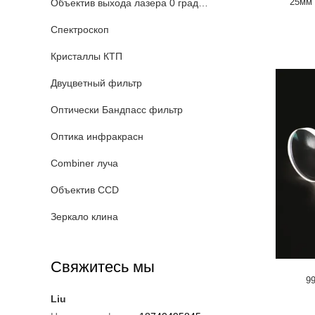
25мм
Объектив выхода лазера 0 градусов
Спектроскоп
Кристаллы КТП
Двуцветный фильтр
Оптически Бандпасс фильтр
Оптика инфракрасн
Combiner луча
Объектив CCD
Зеркало клина
Свяжитесь мы
9
Liu