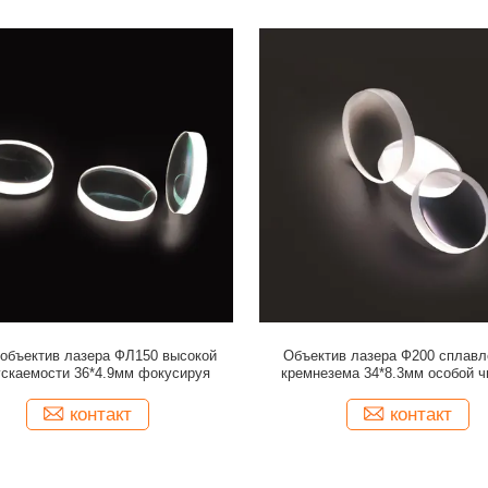
 объектив лазера ФЛ150 высокой
Объектив лазера Ф200 сплавл
ускаемости 36*4.9мм фокусируя
кремнезема 34*8.3мм особой ч
коллимируя
контакт
контакт