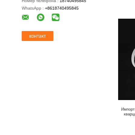
Номер телефона :
18740495845
WhatsApp :
+8618740495845
контакт
Импорт
кварц