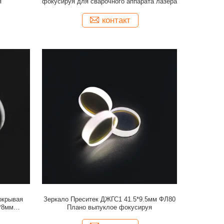
я
фокусируя для сварочного аппарата лазера
контакт
окрывая
Зеркало Преситек ДЖГС1 41.5*9.5мм ФЛ80
*8мм
Плано выпуклое фокусируя