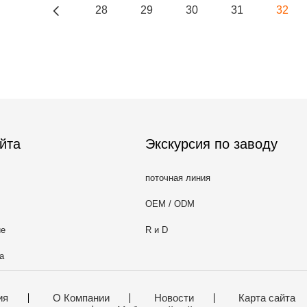
28
29
30
31
32
йта
Экскурсия по заводу
поточная линия
OEM / ODM
ие
R и D
а
ия
О Компании
Новости
Карта сайта