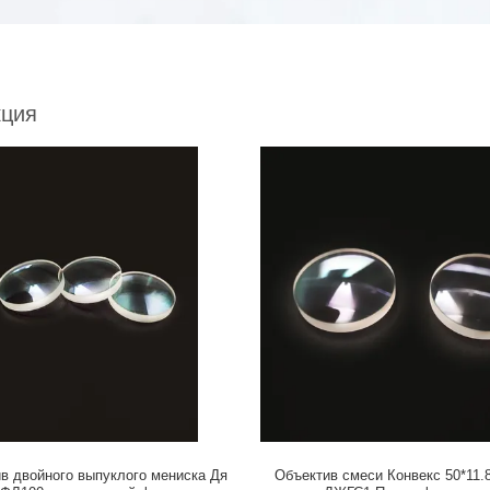
кция
в двойного выпуклого мениска Дя
Объектив смеси Конвекс 50*11.