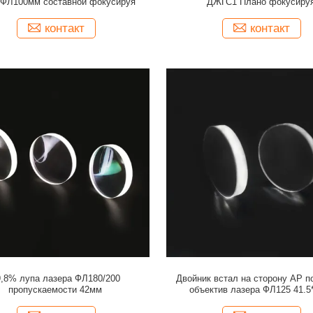
 ФЛ100мм составной фокусируя
ДЖГС1 Плано фокусиру
контакт
контакт
9,8% лупа лазера ФЛ180/200
Двойник встал на сторону АР п
пропускаемости 42мм
объектив лазера ФЛ125 41.5
фокусируя