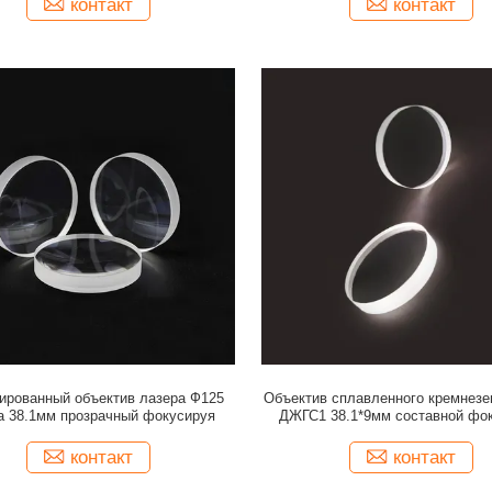
контакт
контакт
ированный объектив лазера Ф125
Объектив сплавленного кремнез
а 38.1мм прозрачный фокусируя
ДЖГС1 38.1*9мм составной фо
контакт
контакт