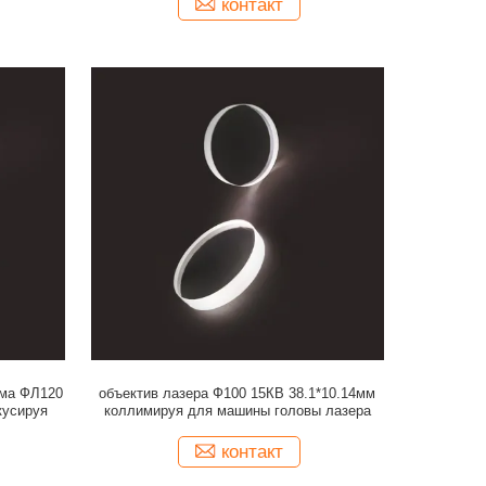
контакт
ема ФЛ120
объектив лазера Ф100 15КВ 38.1*10.14мм
кусируя
коллимируя для машины головы лазера
контакт