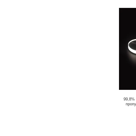
99,8%
проп