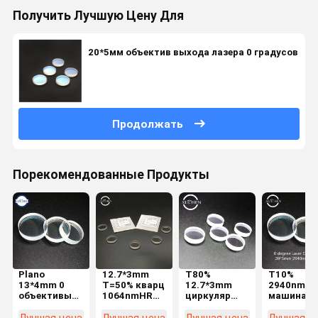
Получить Лучшую Цену Для
20*5мм объектив выхода лазера 0 градусов
Продолжать
Порекомендованные Продукты
Plano
12.7*3mm
T80%
T10%
13*4mm 0
T=50% кварц
12.7*3mm
2940nmH
объективы
1064nmHR
циркуляр
машина
объектива
объектива
Quzrtz
красоты
1064nm t 58%
лазера 0
объектива
оптическ