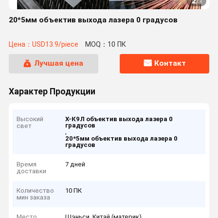
2
/
3
20*5мм объектив выхода лазера 0 градусов
Цена：USD13.9/piece
MOQ：10 ПК
Лучшая цена
Контакт
Характер Продукции
Высокий
Х-К9Л объектив выхода лазера 0
градусов
свет
,
20*5мм объектив выхода лазера 0
градусов
Время
7 дней
доставки
Количество
10 ПК
мин заказа
Место
Шэньси, Китай (материк)