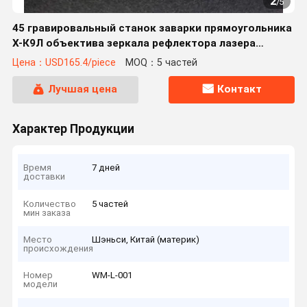
2
/
5
45 гравировальный станок заварки прямоугольника
Х-К9Л объектива зеркала рефлектора лазера
степени 120*120*4мм отражательный кутинг
Цена：USD165.4/piece
MOQ：5 частей
Лучшая цена
Контакт
Характер Продукции
Время
7 дней
доставки
Количество
5 частей
мин заказа
Место
Шэньси, Китай (материк)
происхождения
Номер
WM-L-001
модели