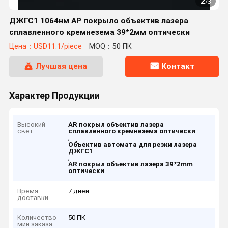
2
/
3
ДЖГС1 1064нм АР покрыло объектив лазера
сплавленного кремнезема 39*2мм оптически
Цена：USD11.1/piece
MOQ：50 ПК
Лучшая цена
Контакт
Характер Продукции
Высокий
AR покрыл объектив лазера
свет
сплавленного кремнезема оптически
,
Объектив автомата для резки лазера
ДЖГС1
,
AR покрыл объектив лазера 39*2mm
оптически
Время
7 дней
доставки
Количество
50 ПК
мин заказа