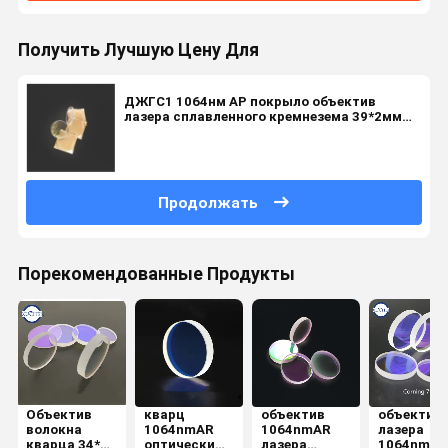
Получить Лучшую Цену Для
ДЖГС1 1064нм АР покрыло объектив
лазера сплавленного кремнезема 39*2мм
оптически
Продолжать
Порекомендованные Продукты
Объектив
кварц
объектив
объектив
волокна
1064nmAR
1064nmAR
лазера
кварца 34*5
оптически
лазера
1064nmAR