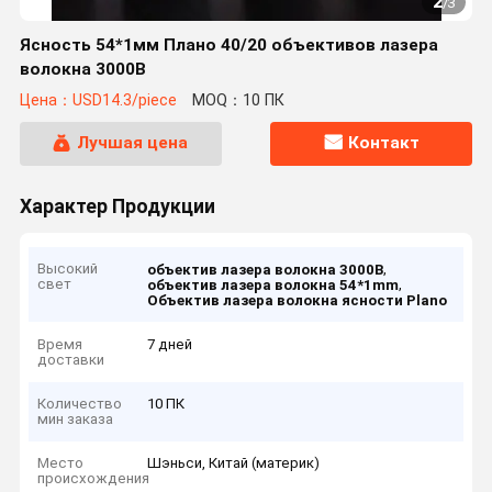
2
/
3
Ясность 54*1мм Плано 40/20 объективов лазера
волокна 3000В
Цена：USD14.3/piece
MOQ：10 ПК
Лучшая цена
Контакт
Характер Продукции
Высокий
,
объектив лазера волокна 3000В
свет
,
объектив лазера волокна 54*1mm
Объектив лазера волокна ясности Plano
Время
7 дней
доставки
Количество
10 ПК
мин заказа
Место
Шэньси, Китай (материк)
происхождения