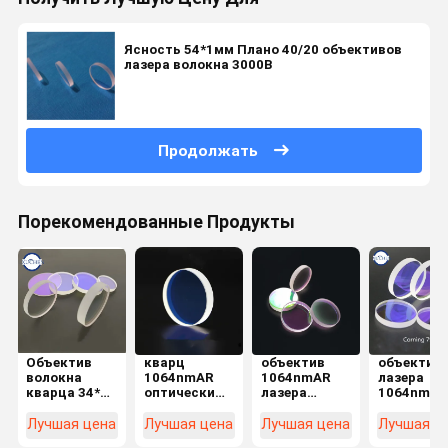
Ясность 54*1мм Плано 40/20 объективов
лазера волокна 3000В
Продолжать
Порекомендованные Продукты
Объектив
кварц
объектив
объектив
волокна
1064nmAR
1064nmAR
лазера
кварца 34*5
оптически
лазера
1064nmAR
15kw
объектива
27.9*4.1mm
113*3mm
Windows
7980 лазера
оптически
Corning 7
Лучшая цена
Лучшая цена
Лучшая цена
Лучшая ц
защиты
25.4*1mm
импортировал
оптическ