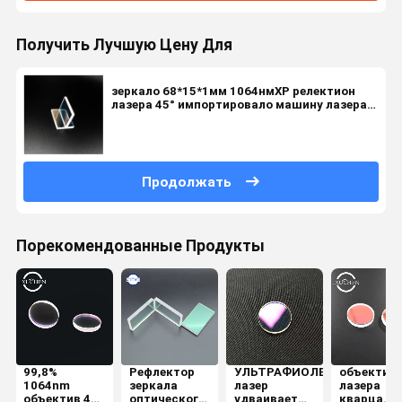
Получить Лучшую Цену Для
зеркало 68*15*1мм 1064нмХР релектион
лазера 45° импортировало машину лазера
объектива лазера кварца ДЖГС1
стеклянную
Продолжать
Порекомендованные Продукты
99,8%
Рефлектор
УЛЬТРАФИОЛЕТОВЫЙ
объектив
1064nm
зеркала
лазер
лазера
объектив 45
оптического
удваивает
кварца