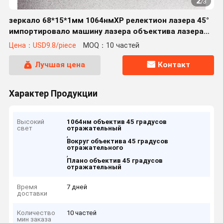
2
/
3
зеркало 68*15*1мм 1064нмХР релектион лазера 45°
импортировало машину лазера объектива лазера
кварца ДЖГС1 стеклянную
Цена：USD9.8/piece
MOQ：10 частей
Лучшая цена
Контакт
Характер Продукции
Высокий
1064нм объектив 45 градусов
свет
отражательный
,
Вокруг объектива 45 градусов
отражательного
,
Плано объектив 45 градусов
отражательный
Время
7 дней
доставки
Количество
10 частей
мин заказа