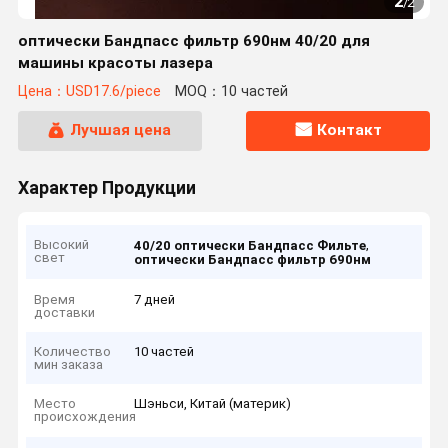
2
/
2
оптически Бандпасс фильтр 690нм 40/20 для
машины красоты лазера
Цена：USD17.6/piece
MOQ：10 частей
Лучшая цена
Контакт
Характер Продукции
Высокий
,
40/20 оптически Бандпасс Фильте
свет
оптически Бандпасс фильтр 690нм
Время
7 дней
доставки
Количество
10 частей
мин заказа
Место
Шэньси, Китай (материк)
происхождения