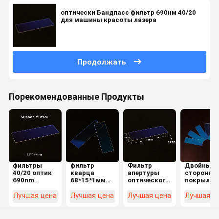
оптически Бандпасс фильтр 690нм 40/20
для машины красоты лазера
Продолжать
Порекомендованные Продукты
фильтры
фильтр
Фильтр
Двойные
40/20 оптик
кварца
апертуры
стороны
690nm
68*15*1мм
оптического
покрыли
Эдмунда
690нм
оборудования
фильтр
JGS1
ДЖГС1
90% лазера
530нм
Лучшая цена
Лучшая цена
Лучшая цена
Лучшая ц
Bandpass
оптически
оптически
51*16*0.5
68*15*1mm
Бандпасс
Бандпасс
оптическ
Бандпасс