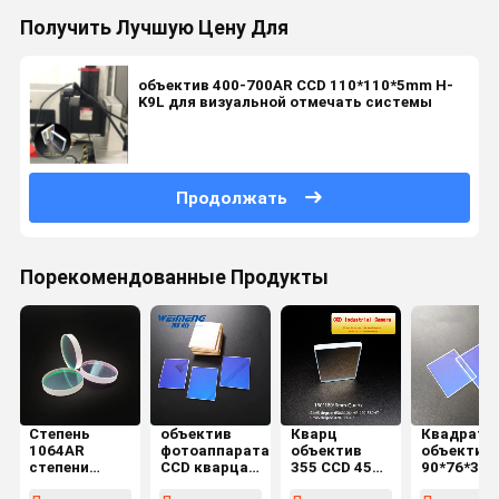
Получить Лучшую Цену Для
объектив 400-700AR CCD 110*110*5mm H-
K9L для визуальной отмечать системы
Продолжать
Порекомендованные Продукты
Степень
объектив
Кварц
Квадрат 4
1064AR
фотоаппарата
объектив
объектив
степени
CCD кварца
355 CCD 45
90*76*3m
650HR
90*76*3mm
градусов &
CCD квар