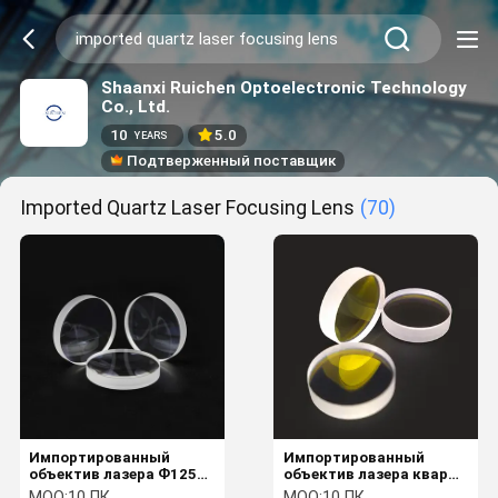
Shaanxi Ruichen Optoelectronic Technology
Co., Ltd.
10
5.0
YEARS
Подтверженный поставщик
Imported Quartz Laser Focusing Lens
(70)
Импортированный
Импортированный
объектив лазера Ф125
объектив лазера кварца
кварца 38.1мм
15КВ ФЛ 50/-50 15мм
MOQ:
10 ПК
MOQ:
10 ПК