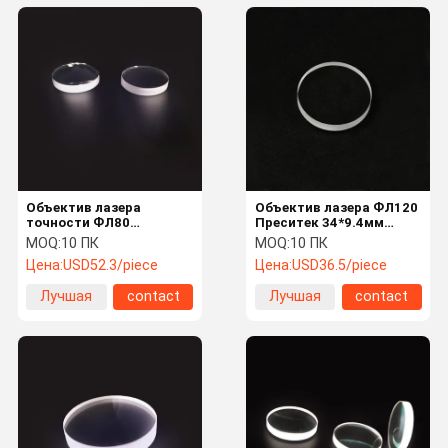
Объектив лазера
Объектив лазера ФЛ120
точности ФЛ80
Преситек 34*9.4мм
пропускаемости
фокусируя для
MOQ:
10 ПК
MOQ:
10 ПК
36*7.4мм 95% фокусируя
сварочного аппарата
Цена:
USD52.3/piece
Цена:
USD36.5/piece
лазера
Лучшая
contact
Лучшая
contact
цена
цена