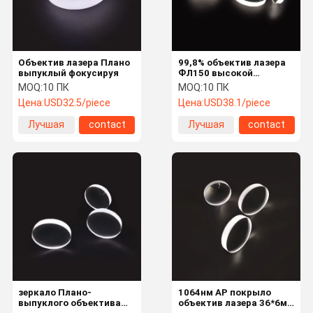
Объектив лазера Плано
99,8% объектив лазера
выпуклый фокусируя
ФЛ150 высокой
пропускаемости
MOQ:
10 ПК
MOQ:
10 ПК
36*4.9мм фокусируя
Цена:
USD32.5/piece
Цена:
USD38.1/piece
Лучшая
contact
Лучшая
contact
цена
цена
Дом
Продукты
О Нас
Путешестви
Е Фабрики
зеркало Плано-
1064нм АР покрыло
выпуклого объектива
объектив лазера 36*6мм