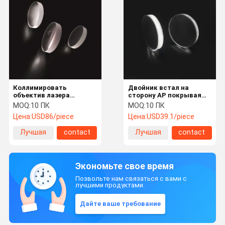
Коллимировать
Двойник встал на
объектив лазера
сторону АР покрывая
ФЛ100/120 1064нм АР
объектив лазера ФЛ125
MOQ:
10 ПК
MOQ:
10 ПК
41.5*8.5мм фокусируя
41.5*8мм фокусируя
Цена:
USD86/piece
Цена:
USD39.1/piece
Лучшая
contact
Лучшая
contact
цена
цена
Экономьте свое время
Позвольте нам связаться с вами с
лучшими продуктами.
Дайте ваше требование