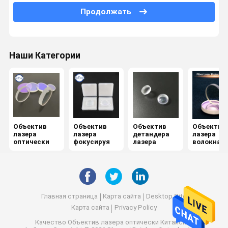
Продолжать
Спектроскоп
Кристаллы КТП
Наши Категории
Двуцветный фильтр
Оптически Бандпасс фильтр
Оптика инфракрасн
Combiner луча
Объектив
Объектив
Объектив
Объектив
лазера
лазера
детандера
лазера
оптически
фокусируя
лазера
волокна
Объектив CCD
защитный
Зеркало клина
Главная страница
Карта сайта
Desktop Site
Карта сайта
Privacy Policy
Качество
Объектив лазера оптически
Китайская