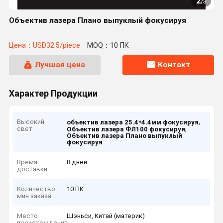
2
/
3
Объектив лазера Плано выпуклый фокусируя
Цена：USD32.5/piece
MOQ：10 ПК
Лучшая цена
Контакт
Характер Продукции
Высокий
,
объектив лазера 25.4*4.4мм фокусируя
свет
,
Объектив лазера ФЛ100 фокусируя
Объектив лазера Плано выпуклый
фокусируя
Время
8 дней
доставки
Количество
10 ПК
мин заказа
Место
Шэньси, Китай (материк)
происхождения