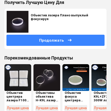
Получить Лучшую Цену Для
Объектив лазера Плано выпуклый
фокусируя
Продолжать
Порекомендованные Продукты
Объектив
Объективы
Объектив
Объектив 
центрира
объектива
фокуса
K9L+ZF2
лазера F100
H-K9L лазера
центрира
300W лазе
D37
D20mm
лазера
смеси
двояковыпуклый
FL50mm
волокна D20
мениска
Лучшая цена
Лучшая цена
Лучшая цена
Лучшая ц