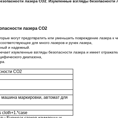
езопасности лазера СО2
Изумленные взгляды безопасности 
,
опасности лазера СО2
торые могут предотвратить или уменьшить повреждение лазера к ч
соответствующее для много лазеров и ручек лазера,
сный и надежный.
речает изумленные взгляды безопасности лазера и имеет отражате
ецифического диапазона,
ра.
сности СО2
 машина маркировки, автомат для
s cloth+1.*case