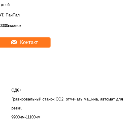
 дней
/Т, ПайПал
0000пкс/век
Контакт
ОД6+
Гравировальный станок СО2, отмечать машина, автомат для
резки,
9900нм-11100нм