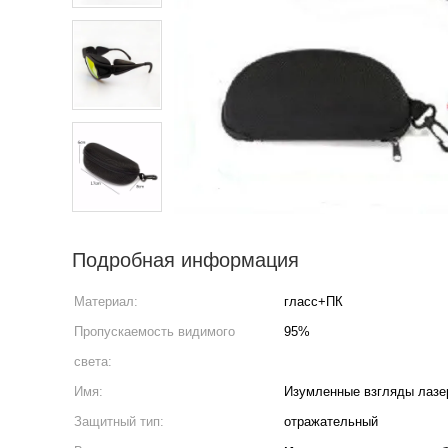
Подробная информация
Материал:
гласс+ПК
Пропускаемость видимого
95%
света:
Имя:
Изумленные взгляды лазе
Защитный тип:
отражательный