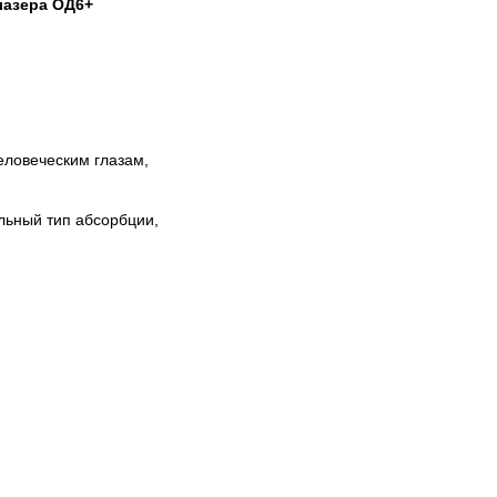
лазера ОД6+
еловеческим глазам,
льный тип абсорбции,