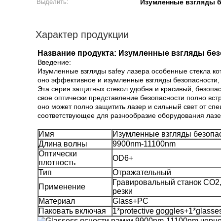
Выделить:
Изумленные взгляды б
Характер продукции
Название продукта: Изумленные взгляды без
Введение:
Изумленные взгляды safey лазера особенные стекла ко
оно эффективное и изумленные взгляды безопасности, 
Эта серия защитных стекол удобна и красивый, безопа
свое оптически представление безопасности полно вст
оно может полно защитить лазер и сильный свет от сп
соответствующее для разнообразие оборудования лазе
Имя
Изумленные взгляды безопа
Длина волны
9900nm-11100nm
Оптически
OD6+
плотность
Тип
Отражательный
Гравировальный станок СО2,
Применение
резки
Материал
Glass+PC
Паковать включая
1*protective goggles+1*glasse