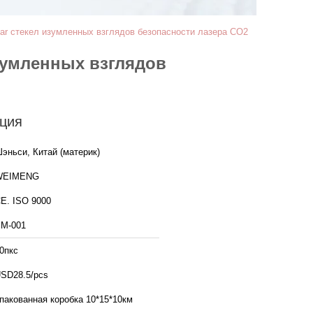
ar стекел изумленных взглядов безопасности лазера СО2
зумленных взглядов
ция
эньси, Китай (материк)
WEIMENG
E. ISO 9000
М-001
0пкс
SD28.5/pcs
пакованная коробка 10*15*10км