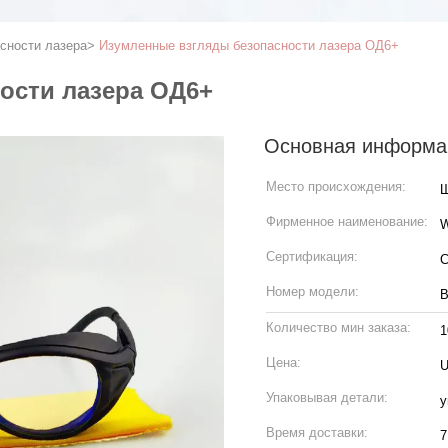
сности лазера
>
Изумленные взгляды безопасности лазера ОД6+
ости лазера ОД6+
Основная информа
Место происхождения:
Ш
Фирменное наименование:
Сертификация:
C
Номер модели:
В
Количество мин заказа:
1
Цена:
U
Упаковывая детали:
у
Время доставки:
7