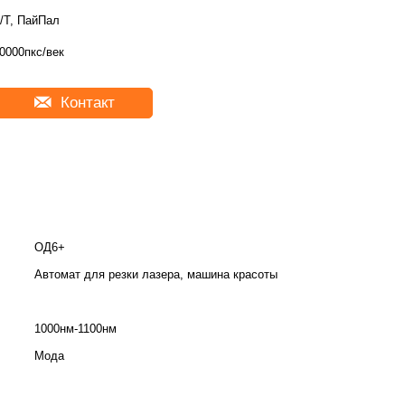
/Т, ПайПал
0000пкс/век
Контакт
ОД6+
Автомат для резки лазера, машина красоты
1000нм-1100нм
Мода