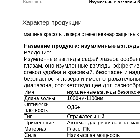
Выделить:
Изумленные взгляды б
Характер продукции
машина красоты лазера стекел еевеар защитных
Название продукта:
изумленные взгляд
Введение:
Изумленные взгляды сафей лазера особенн
глазам, оно изумленные взгляды эффективн
стекол удобна и красивый, безопасен и на
безопасности лазера и имеет отражательны
диапазона, соответствующее для разнообр
Имя
изумленные взгляды безопасн
Длина волны
1000нм-1100нм
Оптически
ОД6+
плотность
Тип
Отражательный
Применение
Автомат для резки лазера, ма
Материал
Гласс+ПК
Сила
Наивысшая мощность