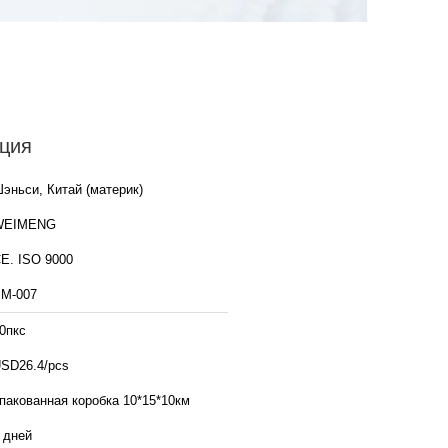
ция
эньси, Китай (материк)
WEIMENG
E. ISO 9000
М-007
0пкс
SD26.4/pcs
пакованная коробка 10*15*10км
 дней