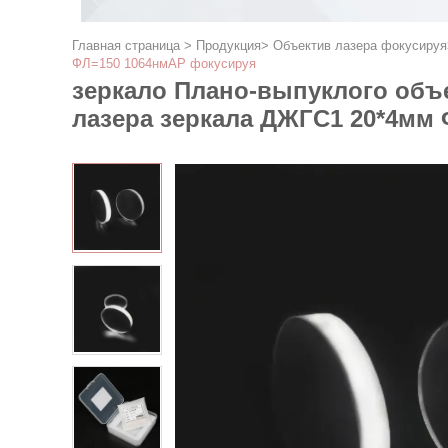
Главная страница
>
Продукция
>
Объектив лазера фокусируя
ФЛ=150 1064нмАР фокусируя
зеркало Плано-выпуклого объе
лазера зеркала ДЖГС1 20*4мм