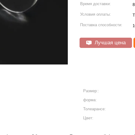
Время доставки:
8
Условия оплаты:
Т
Поставка способности:
1
Лучшая цена
Размер::
форма:
Толеарансе:
Цвет: