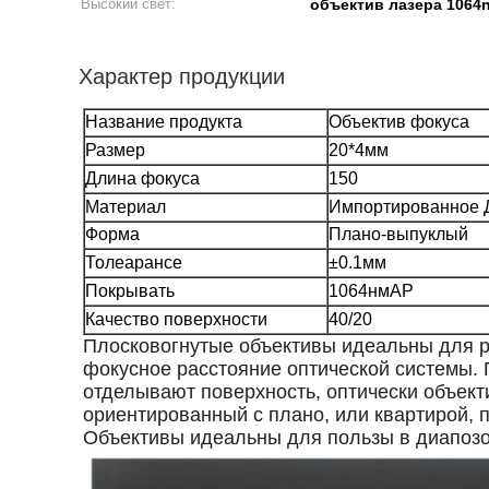
Высокий свет:
объектив лазера 1064
Характер продукции
Название продукта
Объектив фокуса
Размер
20*4мм
Длина фокуса
150
Материал
Импортированное
Форма
Плано-выпуклый
Толеарансе
±0.1мм
Покрывать
1064нмАР
Качество поверхности
40/20
Плосковогнутые объективы идеальны для р
фокусное расстояние оптической системы. 
отделывают поверхность, оптически объек
ориентированный с плано, или квартирой, 
Объективы идеальны для пользы в диапозо