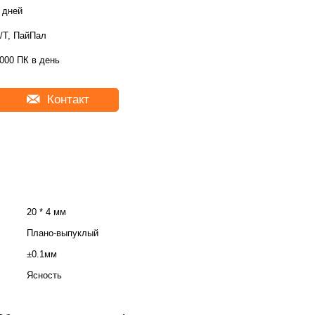
 дней
/Т, ПайПал
000 ПК в день
Контакт
20 * 4 мм
Плано-выпуклый
±0.1мм
Ясность