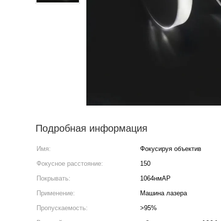
Подробная информация
Имя:
Фокусируя объектив
Фокусное расстояние:
150
Покрывать:
1064нмАР
Применение:
Машина лазера
Пропускаемость:
>95%