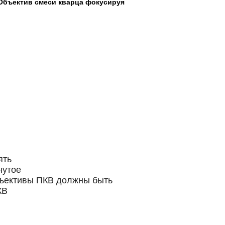
Объектив смеси кварца фокусируя
ять
нутое
бъективы ПКВ должны быть
КВ