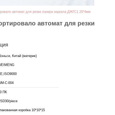
ировало автомат для резки лазера зеркала ДЖГС1 20*4мм
ортировало автомат для резки
ция
эньси, Китай (материк)
WEIMENG
E,ISO9000
M-C-004
0 ПК
SD30/piece
пакованная коробка 10*10*15