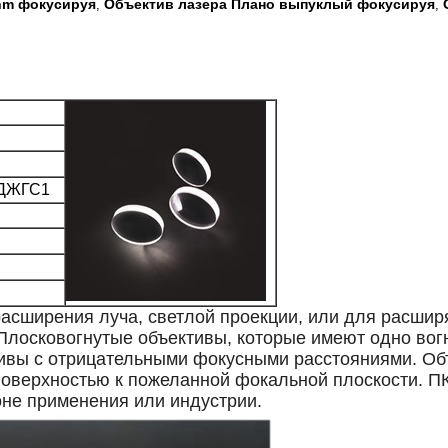
nm фокусируя
Объектив лазера Плано выпуклый фокусируя
,
,
 ДЖГС1
асширения луча, светлой проекции, или для расшир
Плосковогнутые объективы, которые имеют одно вог
тивы с отрицательными фокусными расстояниями. О
поверхностью к пожеланной фокальной плоскости. П
не применения или индустрии.