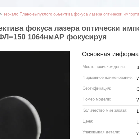
>
зеркало Плано-выпуклого объектива фокуса лазера оптически импорт
ктива фокуса лазера оптически имп
 ФЛ=150 1064нмАР фокусируя
Основная информа
Место происхождения:
Ш
Фирменное наименование:
Сертификация:
C
Номер модели:
W
Количество мин заказа:
1
Цена:
U
Упаковывая детали:
у