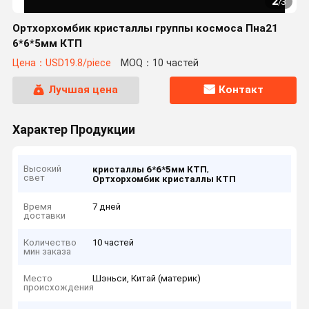
2
/
3
Ортхорхомбик кристаллы группы космоса Пна21
6*6*5мм КТП
Цена：USD19.8/piece
MOQ：10 частей
Лучшая цена
Контакт
Характер Продукции
Высокий
,
кристаллы 6*6*5мм КТП
свет
Ортхорхомбик кристаллы КТП
Время
7 дней
доставки
Количество
10 частей
мин заказа
Место
Шэньси, Китай (материк)
происхождения