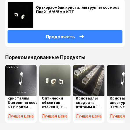
Ортхорхомбик кристаллы группы космоса
Пна21 6*6*5мм КТП
Продолжать
Порекомендованные Продукты
кристаллы
Оптически
Кристаллы
Кристалл
Stereomicroscope
объектив
квадрата
апертуры
KTP призмы
стекел 3,01
8*8*4мм КТП
37*5.57*2
40*5.57*2.12mm
Г/Км3
машины
КТП приз
H-K9L
бесцветный
красоты
85%
Лучшая цена
Лучшая цена
Лучшая цена
Лучшая ц
Rhomic
6*6*3мм КТП
удаления
перископ
татуировки
ромбичес