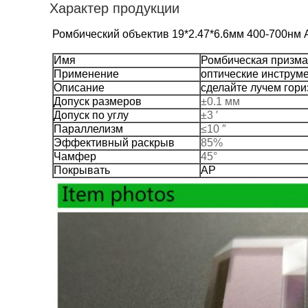
Характер продукции
Ромбический объектив 19*2.47*6.6мм 400-700нм
Имя
Ромбическая призма
Применение
оптические инструм
Описание
сделайте лучем гор
Допуск размеров
±0.1 мм
Допуск по углу
±3 ′
Параллелизм
≤10 ″
Эффективный раскрыв
85%
Чамфер
45°
Покрывать
АР