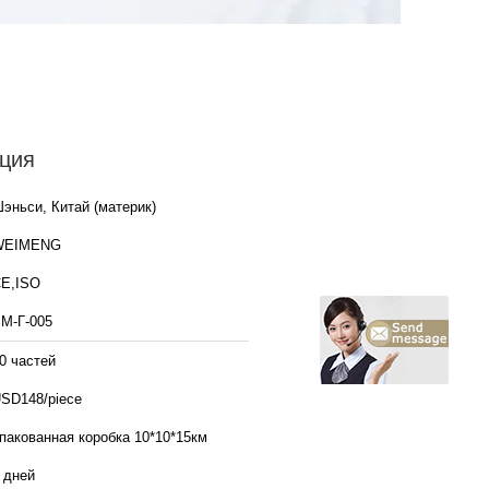
ция
эньси, Китай (материк)
WEIMENG
E,ISO
М-Г-005
0 частей
SD148/piece
пакованная коробка 10*10*15км
 дней