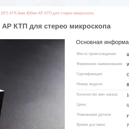
 19*2.47*6.6мм 400нм АР КТП для стерео микроскопа
м АР КТП для стерео микроскопа
Основная информа
Место происхождения:
Ш
Фирменное наименование:
Сертификация:
C
Номер модели:
В
Количество мин заказа:
1
Цена:
U
Упаковывая детали:
у
Время доставки:
7