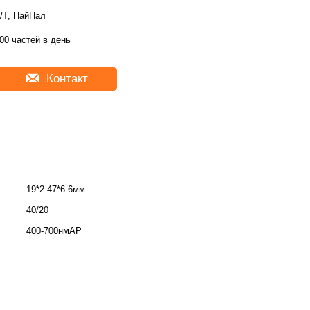
/Т, ПайПал
00 частей в день
Контакт
19*2.47*6.6мм
40/20
400-700нмАР