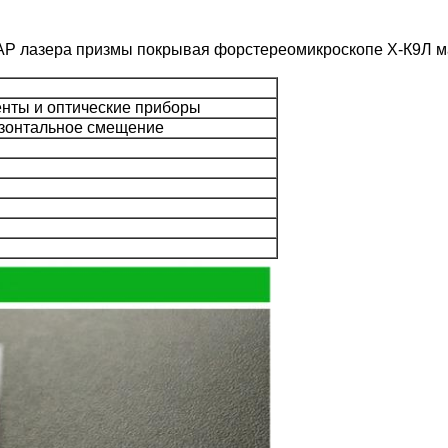
 АР лазера призмы покрывая форстереомикроскопе Х-К9Л ма
енты и оптические приборы
изонтальное смещение