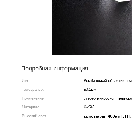
Подробная информация
Имя:
Ромбический объектив пр
Толеарансе:
±0.1мм
Применение:
стерео микроскоп, периск
Материал:
Х-К9Л
Высокий свет:
кристаллы 400нм КТП
,