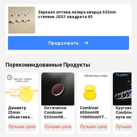
Зеркало оптики лазера кварца 532nm
степени JGS1 квадрата 45
Продолжать
Порекомендованные Продукты
Диаметр
Оптически
Combiner
Круговой
25mm
Combiner
650nmHR
Combiner
объектива
532nmHR
10600nmHT
луча окул
Combiner
1064nmHT
луча СО2
16*1.6mm
лазерного
лазерного
20*2mm Znse
Plano 3X
Лучшая цена
Лучшая цена
Лучшая цена
Лучшая ц
луча для
луча СО2 H-
для
лазера СО2
K9L
гравировального