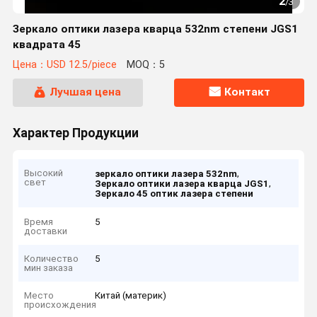
2
/
3
Зеркало оптики лазера кварца 532nm степени JGS1
квадрата 45
Цена：USD 12.5/piece
MOQ：5
Лучшая цена
Контакт
Характер Продукции
Высокий
,
зеркало оптики лазера 532nm
свет
,
Зеркало оптики лазера кварца JGS1
Зеркало 45 оптик лазера степени
Время
5
доставки
Количество
5
мин заказа
Место
Китай (материк)
происхождения