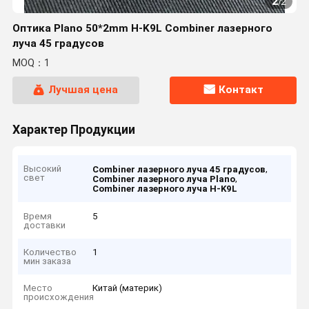
2
/
2
Оптика Plano 50*2mm H-K9L Combiner лазерного
луча 45 градусов
MOQ：1
Лучшая цена
Контакт
Характер Продукции
Высокий
,
Combiner лазерного луча 45 градусов
свет
,
Combiner лазерного луча Plano
Combiner лазерного луча H-K9L
Время
5
доставки
Количество
1
мин заказа
Место
Китай (материк)
происхождения