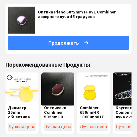
Оптика Plano 50*2mm H-K9L Combiner
лазерного луча 45 градусов
Продолжать
Порекомендованные Продукты
Диаметр
Оптически
Combiner
Круговой
25mm
Combiner
650nmHR
Combiner
объектива
532nmHR
10600nmHT
луча окул
Combiner
1064nmHT
луча СО2
16*1.6mm
лазерного
лазерного
20*2mm Znse
Plano 3X
Лучшая цена
Лучшая цена
Лучшая цена
Лучшая ц
луча для
луча СО2 H-
для
лазера СО2
K9L
гравировального