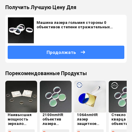
Получить Лучшую Цену Для
Машина лазера гольмия стороны 0
объективов степени отражательных
двойные отполировала
Продолжать
Порекомендованные Продукты
Наивысшая
2100nmHR
1064nmHR
Стекло
мощность
объектив
лазер
кварца J
зеркало
лазера
защитное
объектив 
рефлектора
волокна 0
Windows для
градусов