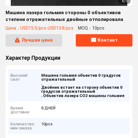
1
/
1
Машина лазера гольмия стороны 0 объективов
степени отражательных двойные отполировала
Цена：USD15.5/pcs-USD13.8/pcs
MOQ：10pcs
Лучшая цена
Контакт
Характер Продукции
Высокий
Машина гольмия объектив 0 градусов
свет
отражательный
,
Двойник встает на сторону объектив 0
градусов отражательный
,
Объектив лазера СО2 машины гольмия
Время
8 ДНЕЙ
доставки
Количество
10pcs
мин заказа