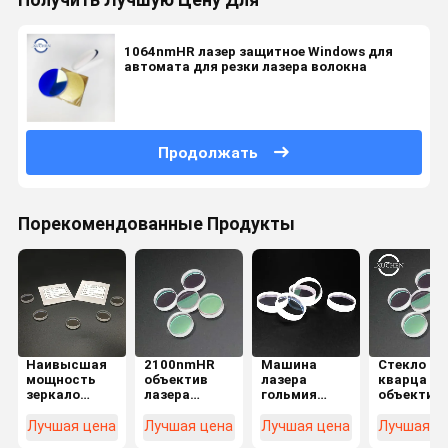
Получить Лучшую Цену Для
1064nmHR лазер защитное Windows для
автомата для резки лазера волокна
Продолжать
Порекомендованные Продукты
Наивысшая
2100nmHR
Машина
Стекло
мощность
объектив
лазера
кварца J
зеркало
лазера
гольмия
объектив 
рефлектора
волокна 0
стороны 0
градусов
объектива
градусов для
объективов
отражате
Лучшая цена
Лучшая цена
Лучшая цена
Лучшая ц
20*5mm 0
машины
степени
для лазер