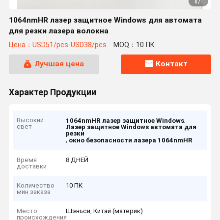
1
/
1
1064nmHR лазер защитное Windows для автомата
для резки лазера волокна
Цена：USD51/pcs-USD38/pcs
MOQ：10 ПК
Лучшая цена
Контакт
Характер Продукции
Высокий
,
1064nmHR лазер защитное Windows
свет
Лазер защитное Windows автомата для
резки
,
окно безопасности лазера 1064nmHR
Время
8 ДНЕЙ
доставки
Количество
10 ПК
мин заказа
Место
Шэньси, Китай (материк)
происхождения