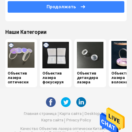
Продолжать
Спектроскоп
Кристаллы КТП
Наши Категории
Двуцветный фильтр
Оптически Бандпасс фильтр
Оптика инфракрасн
Combiner луча
Объектив
Объектив
Объектив
Объектив
лазера
лазера
детандера
лазера
оптически
фокусируя
лазера
волокна
Объектив CCD
защитный
Зеркало клина
Главная страница
Карта сайта
Desktop Site
Карта сайта
Privacy Policy
Качество
Объектив лазера оптически
Китайская