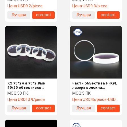
Х-К9Л защитный
защитный
Цена:
USD9.2/piece
Цена:
USD9.8/piece
Лучшая
contact
Лучшая
contact
цена
цена
КЭ 75*2мм 75*2.8мм
части объектива H-K9L
40/20 объективов
лазера волокна
лазера волокна
128*2mm защитные
MOQ:
50 ПК
MOQ:
5 ПК
защитных
круговые оптически
Цена:
USD13.9/piece
Цена:
USD45/piece-USD29/piece
Лучшая
contact
Лучшая
contact
цена
цена