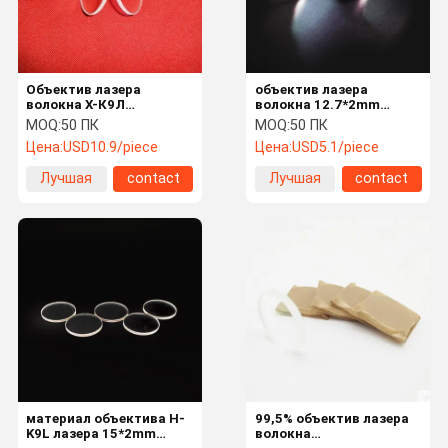
Объектив лазера
объектив лазера
волокна Х-К9Л
волокна 12.7*2mm
защитный
1064nmAR H-K9L Plano
MOQ:
50 ПК
MOQ:
50 ПК
защитный
Цена:
USD10.9/piece
Цена:
USD5.1/piece
Лучшая
contact
Лучшая
contact
цена
цена
Дом
Продукты
О Нас
Путешестви
Е Фабрики
материал объектива H-
99,5% объектив лазера
K9L лазера 15*2mm
волокна