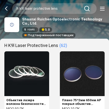
Shaanxi Ruichen Optoelectronic Technology
Co., Ltd.
9
5.0
YEARS
Подтверженный поставщик
H K9l Laser Protective Lens
(62)
Объектив лазера
Плано 75*2мм 650нм АР
волокна безопасности
покрыл объектив
Дя 40мм 1.5мм 2мм 3мм
лазера волокна Х-К9Л
MOQ:
50 ПК
MOQ:
10 ПК