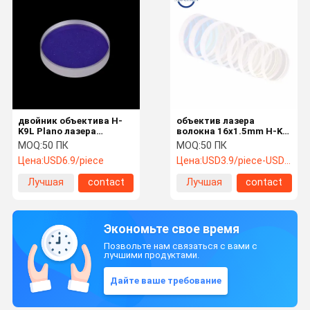
двойник объектива H-
объектив лазера
K9L Plano лазера
волокна 16x1.5mm H-K9l
волокна 1064nmAR
защитный для машины
MOQ:
50 ПК
MOQ:
50 ПК
защитный покрыл
лазера 1550nm
Цена:
USD6.9/piece
Цена:
USD3.9/piece-USD1.9/piece
Лучшая
contact
Лучшая
contact
цена
цена
Экономьте свое время
Позвольте нам связаться с вами с
лучшими продуктами.
Дайте ваше требование