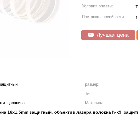
Условия оплаты:
T
Поставка способности:
1
Лучшая цена
 защитный
размер:
Тип:
ти--царапина
Материал:
кна 16x1.5mm защитный
объектив лазера волокна h-k9l защи
,