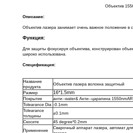
Объектив 155
Описание:
Объектив лазера занимает очень важное положение в с
Функция:
Для защиты фокусируя объектива, конструирован объек
широко использована.
Спецификация:
Название
Объектив лазера волокна защитный
продукта
16*1.5mm
Размер
Покрытие
анти--water& Анти--царапина 1550nmAR
Tolearance Dia
-0.1mm
Tolearance
±0.1mm
толщины
Скосите
45 degree*0.2mm
Сварочный аппарат лазера, автомат для
Применение