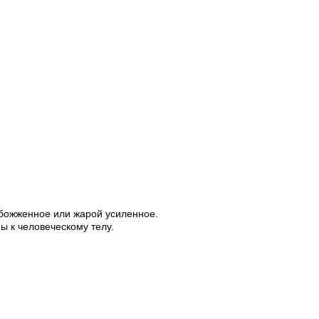
божженное или жарой усиленное.
ы к человеческому телу.