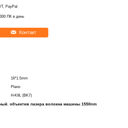
/T, PayPal
000 ПК в день
Контакт
16*1.5mm
Plano
H-K9L (BK7)
тный
объектив лазера волокна машины 1550nm
,