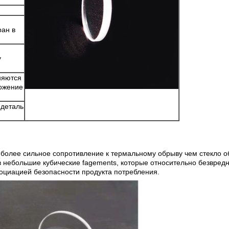
ран в
у
няются
ложение
 деталь
, более сильное сопротивление к термальному обрыву
чем стекло о
 в небольшие кубические fagements, которые
относительно безвредн
циацией безопасности продукта потребления.