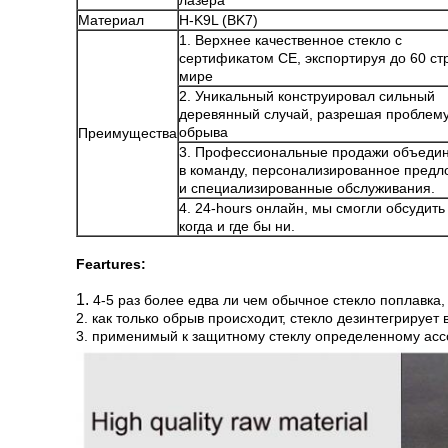
лазера
Материал
H-K9L (BK7)
1. Верхнее качественное стекло с
сертификатом CE, экспортируя до 60 ст
мире
2. Уникальный конструировал сильный
деревянный случай, разрешая проблем
обрыва
Преимущества
3. Профессиональные продажи объеди
в команду, персонализированное пред
и специализированные обслуживания.
4. 24-hours онлайн, мы смогли обсудить
когда и где бы ни.
Feartures:
1.
4-5 раз более едва ли чем обычное стекло поплавка
2. как только обрыв происходит, стекло дезинтегрирует
3.
применимый к защитному стеклу определенному ассо