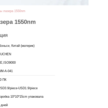
ны лазера 1550nm
зера 1550nm
ция
эньси, Китай (материк)
XUCHEN
E,ISO9000
M-A-041
0 ПК
SD3.9/piece-USD1.9/piece
оробка 10*10*15cm упаковала
 дней