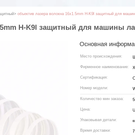
ащитный
>
объектив лазера волокна 16x1.5mm H-K9l защитный для маши
1.5mm H-K9l защитный для машины ла
Основная информа
Место происхождения:
Ш
Фирменное наименование:
Сертификация:
C
Номер модели:
W
Количество мин заказа:
5
Цена:
U
Упаковывая детали:
к
Время доставки:
7