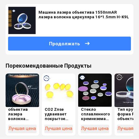
Машина лазера объектива 1550nmAR
лазера волокна циркуляра 16*1.5mm H-K9L
Продолжать
Порекомендованные Продукты
объектив
СО2 Znse
Стекло
Тип кругл
лазера
удваивает
сплавленного
форма Pla
волокна
покрытое
кремнезема
объектив
1064nmar
окно
кварца -
128x2mm
20x1mm
объектива
объектив
лазера
Лучшая цена
Лучшая цена
Лучшая цена
Лучшая ц
защитный
12.7x2.5mm
1064nm
волокна
для
лазера
лазера