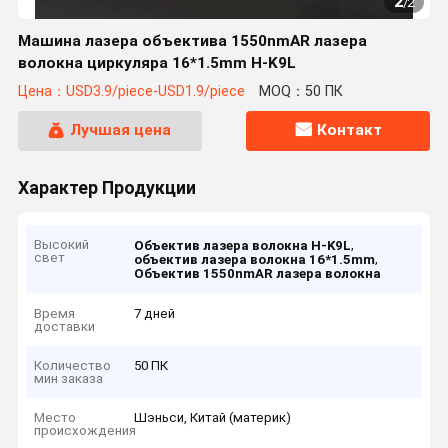
2
/
2
Машина лазера объектива 1550nmAR лазера
волокна циркуляра 16*1.5mm H-K9L
Цена：USD3.9/piece-USD1.9/piece
MOQ：50 ПК
Лучшая цена
Контакт
Характер Продукции
Высокий
,
Объектив лазера волокна H-K9L
свет
,
объектив лазера волокна 16*1.5mm
Объектив 1550nmAR лазера волокна
Время
7 дней
доставки
Количество
50 ПК
мин заказа
Место
Шэньси, Китай (материк)
происхождения