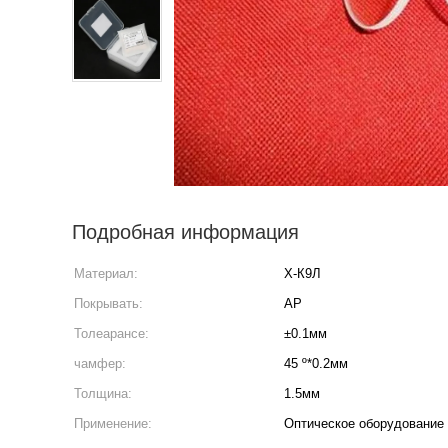
Подробная информация
Материал:
Х-К9Л
Покрывать:
АР
Толеарансе:
±0.1мм
чамфер:
45 º*0.2мм
Толщина:
1.5мм
Применение:
Оптическое оборудование