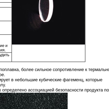
ие и
ия.
удить
о поплавка, более сильное сопротивление к термаль
ое.
рирует в небольшие кубические фагеменц, которые
лу.
к определено ассоциацией безопасности продукта п