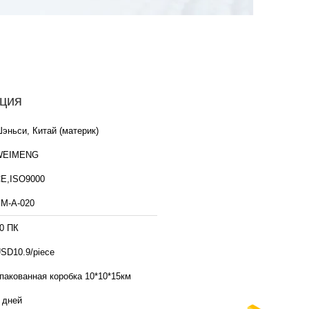
ция
эньси, Китай (материк)
WEIMENG
E,ISO9000
М-А-020
0 ПК
SD10.9/piece
пакованная коробка 10*10*15км
 дней