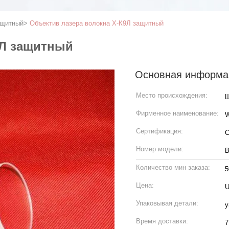
ащитный
>
Объектив лазера волокна Х-К9Л защитный
9Л защитный
Основная информа
Место происхождения:
Ш
Фирменное наименование:
Сертификация:
C
Номер модели:
В
Количество мин заказа:
5
Цена:
U
Упаковывая детали:
у
Время доставки:
7