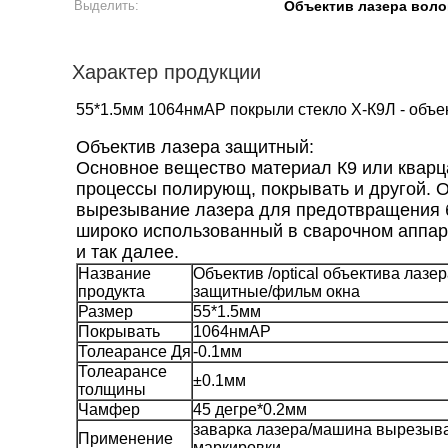
Выделить:
Объектив лазера воло
Характер продукции
55*1.5мм 1064нмАР покрыли стекло Х-К9Л - объ
Объектив лазера защитный:
Основное вещество материал К9 или кварца
процессы полирующ, покрывать и другой. О
вырезывание лазера для предотвращения бр
широко использованный в сварочном аппара
и так далее.
Название
Объектив /optical объектива лазе
продукта
защитные/фильм окна
Размер
55*1.5мм
Покрывать
1064нмАР
Толеарансе Дя
-0.1мм
Толеарансе
±0.1мм
толщины
Чамфер
45 дегре*0.2мм
заварка лазера/машина вырезыв
Применение
маркировки