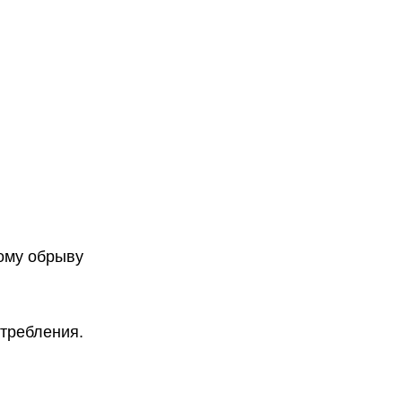
ному обрыву
отребления.