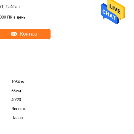
/Т, ПайПал
000 ПК в день
Контакт
1064нм
55мм
40/20
Ясность
Плано