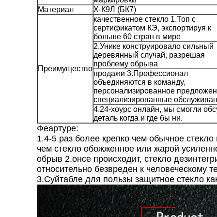
Материал
Х-К9Л (БК7)
качественное стекло 1.Топ с
сертификатом КЭ, экспортируя к
больше 60 стран в мире
2.Унике конструировало сильный
деревянный случай, разрешая
проблему обрыва
Преимущество
продажи 3.Профессионал
объединяются в команду,
персонализированное предложен
специализированные обслуживан
4.24-хоурс онлайн, мы смогли обс
деталь когда и где бы ни.
Феартуре:
1.4-5 раз более крепко чем обычное стекл
чем стекло обожженное или жарой усиленн
обрыв 2.онсе происходит, стекло дезинтег
относительно безвреден к человеческому те
3.Суйтабле для пользы защитное стекло ка