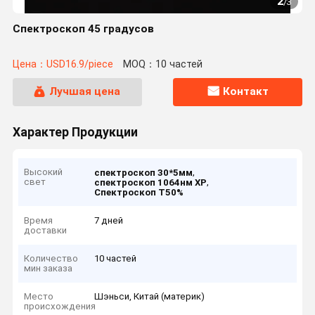
2
/
3
Спектроскоп 45 градусов
Цена：USD16.9/piece
MOQ：10 частей
Лучшая цена
Контакт
Характер Продукции
Высокий
,
спектроскоп 30*5мм
свет
,
спектроскоп 1064нм ХР
Спектроскоп Т50%
Время
7 дней
доставки
Количество
10 частей
мин заказа
Место
Шэньси, Китай (материк)
происхождения