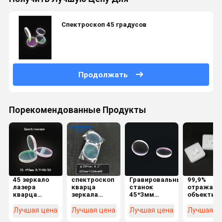
Спектроскоп 45 градусов
Продолжать
Порекомендованные Продукты
45 зеркало
спектроскоп
Гравировальный
99,9%
лазера
кварца
станок
отражате
кварца
зеркала
45*3мм
объектив
спектроскопа
650nm
заварки
лазера
степени
1064nmAR
лазера 40/20
40*3мм Х-
Лучшая цена
Лучшая цена
Лучшая цена
Лучшая ц
25.4*5mm
клина 0.3º
спектроскопов
К9Л