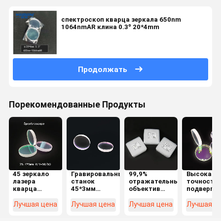
спектроскоп кварца зеркала 650nm
1064nmAR клина 0.3º 20*4mm
Продолжать
Порекомендованные Продукты
45 зеркало
Гравировальный
99,9%
Высокая
лазера
станок
отражательный
точность
кварца
45*3мм
объектив
подвергая
спектроскопа
заварки
лазера
спектрос
степени
лазера 40/20
40*3мм Х-
механиче
Лучшая цена
Лучшая цена
Лучшая цена
Лучшая ц
25.4*5mm
спектроскопов
К9Л
обработк
R/T=50/50
круговой
апертуры