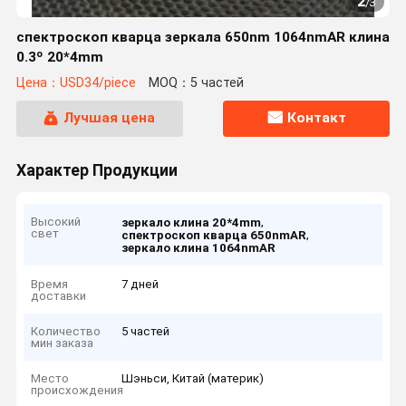
2
/
3
спектроскоп кварца зеркала 650nm 1064nmAR клина
0.3º 20*4mm
Цена：USD34/piece
MOQ：5 частей
Лучшая цена
Контакт
Характер Продукции
Высокий
,
зеркало клина 20*4mm
свет
,
спектроскоп кварца 650nmAR
зеркало клина 1064nmAR
Время
7 дней
доставки
Количество
5 частей
мин заказа
Место
Шэньси, Китай (материк)
происхождения