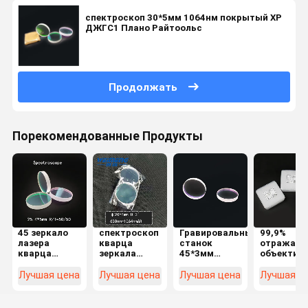
спектроскоп 30*5мм 1064нм покрытый ХР
ДЖГС1 Плано Райтоольс
Продолжать
Порекомендованные Продукты
45 зеркало
спектроскоп
Гравировальный
99,9%
лазера
кварца
станок
отражате
кварца
зеркала
45*3мм
объектив
спектроскопа
650nm
заварки
лазера
степени
1064nmAR
лазера 40/20
40*3мм Х-
Лучшая цена
Лучшая цена
Лучшая цена
Лучшая ц
25.4*5mm
клина 0.3º
спектроскопов
К9Л
R/T=50/50
20*4mm
круговой
1064nm
оптическ