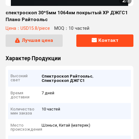
2
/
3
спектроскоп 30*5мм 1064нм покрытый ХР ДЖГС1
Плано Райтоольс
Цена：USD15.8/piece
MOQ：10 частей
Лучшая цена
Контакт
Характер Продукции
Высокий
,
Спектроскоп Райтоольс
свет
Спектроскоп ДЖГС1
Время
7 дней
доставки
Количество
10 частей
мин заказа
Место
Шэньси, Китай (материк)
происхождения