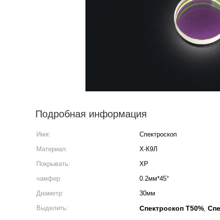
Подробная информация
Имя:
Спектроскоп
Материал:
Х-К9Л
Покрывать:
ХР
чамфер:
0.2мм*45°
Диаметр:
30мм
Выделить:
Спектроскоп Т50%
Спе
,