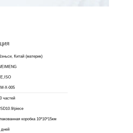
ция
эньси, Китай (материк)
WEIMENG
E,ISO
М-Х-005
0 частей
SD10.9/piece
пакованная коробка 10*10*15км
 дней