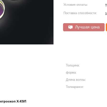
Условия оплаты:
Т
Поставка способности:
1
Лучшая цена
Толщина:
форма:
Длина волны:
Толеарансе:
ктроскоп Х-К9Л