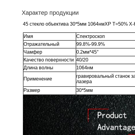
Характер продукции
45 стекло объектива 30*5мм 1064нмХР Т=50% Х-К
Имя
Спектроскоп
Отражательный
99.8%-99.9%
Чамфер
0.2мм*45°
Качество поверхности
40/20
Длина волны
1064нм
гравировальный станок з
Применение
лазера
Размер
30*5мм