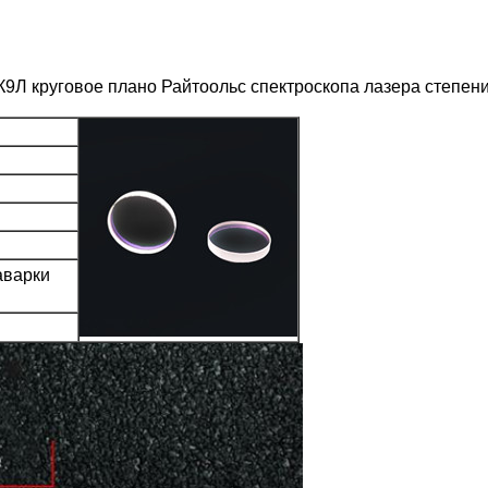
9Л круговое плано Райтоольс спектроскопа лазера степен
аварки