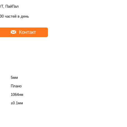
/Т, ПайПал
00 частей в день
Контакт
5мм
Плано
1064нм
±0.1мм