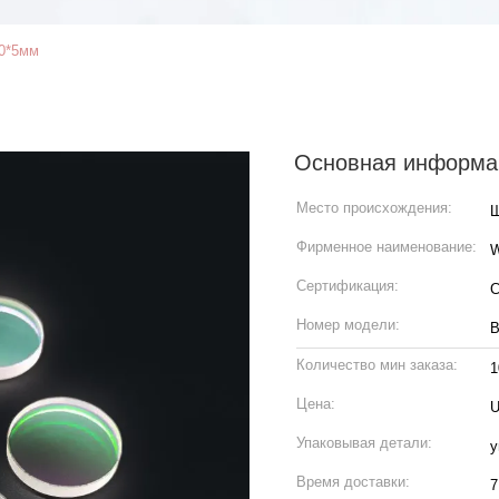
30*5мм
Основная информа
Место происхождения:
Ш
Фирменное наименование:
Сертификация:
C
Номер модели:
В
Количество мин заказа:
1
Цена:
U
Упаковывая детали:
у
Время доставки:
7