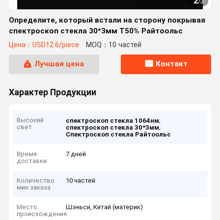
2
/
3
Определите, который встали на сторону покрывая
спектроскоп стекла 30*3мм Т50% Райтоольс
Цена：USD12.6/piece
MOQ：10 частей
Лучшая цена
Контакт
Характер Продукции
Высокий
,
спектроскоп стекла 1064нм
свет
,
спектроскоп стекла 30*3мм
Спектроскоп стекла Райтоольс
Время
7 дней
доставки
Количество
10 частей
мин заказа
Место
Шэньси, Китай (материк)
происхождения