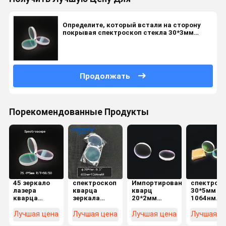
Определите, который встали на сторону
покрывая спектроскоп стекла 30*3мм
Т50% Райтоольс
Продолжать
Порекомендованные Продукты
45 зеркало
спектроскоп
Импортированный
спектрос
лазера
кварца
кварц
30*5мм
кварца
зеркала
20*2мм
1064нм
спектроскопа
650nm
355нм ХР
покрытый
степени
1064nmAR
Т20%
ДЖГС1
Лучшая цена
Лучшая цена
Лучшая цена
Лучшая ц
25.4*5mm
клина 0.3º
спектроскоп
Плано