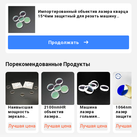
Импортированный объектив лазера кварца
15*4мм защитный для резать машину
красоты гравировки
Продолжать
Порекомендованные Продукты
Наивысшая
2100nmHR
Машина
1064nmH
мощность
объектив
лазера
лазер
зеркало
лазера
гольмия
защитное
рефлектора
волокна 0
стороны 0
Windows д
объектива
градусов для
объективов
автомата
Лучшая цена
Лучшая цена
Лучшая цена
Лучшая ц
20*5mm 0
машины
степени
для резки
градусов
лазера
отражательных
лазера