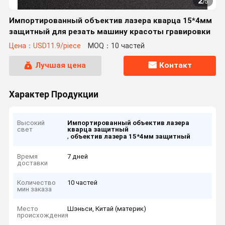
2
/
5
Импортированный объектив лазера кварца 15*4мм
защитный для резать машину красоты гравировки
Цена：USD11.9/piece
MOQ：10 частей
Лучшая цена
Контакт
Характер Продукции
Высокий
Импортированный объектив лазера
свет
кварца защитный
,
объектив лазера 15*4мм защитный
Время
7 дней
доставки
Количество
10 частей
мин заказа
Место
Шэньси, Китай (материк)
происхождения