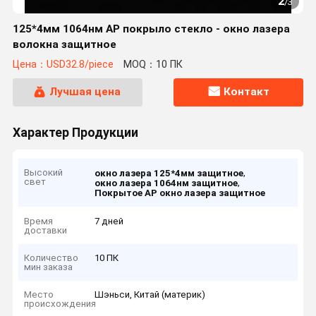
2
/
3
125*4мм 1064нм АР покрыло стекло - окно лазера
волокна защитное
Цена：USD32.8/piece
MOQ：10 ПК
Лучшая цена
Контакт
Характер Продукции
Высокий
,
окно лазера 125*4мм защитное
свет
,
окно лазера 1064нм защитное
Покрытое АР окно лазера защитное
Время
7 дней
доставки
Количество
10 ПК
мин заказа
Место
Шэньси, Китай (материк)
происхождения