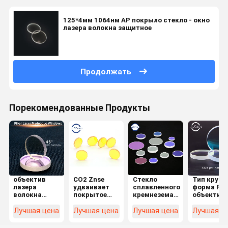
125*4мм 1064нм АР покрыло стекло - окно
лазера волокна защитное
Продолжать
Порекомендованные Продукты
объектив
СО2 Znse
Стекло
Тип кругл
лазера
удваивает
сплавленного
форма Pla
волокна
покрытое
кремнезема
объектив
1064nmar
окно
кварца -
128x2mm
20x1mm
объектива
объектив
лазера
Лучшая цена
Лучшая цена
Лучшая цена
Лучшая ц
защитный
12.7x2.5mm
1064nm
волокна
для
лазера
лазера