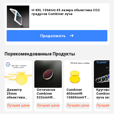
H-K9L 1064nm 45 лазера объектива СО2
градусов Combiner луча
Продолжать
Порекомендованные Продукты
Диаметр
Оптически
Combiner
Круговой
25mm
Combiner
650nmHR
Combiner
объектива
532nmHR
10600nmHT
луча окул
Combiner
1064nmHT
луча СО2
16*1.6mm
лазерного
лазерного
20*2mm Znse
Plano 3X
Лучшая цена
Лучшая цена
Лучшая цена
Лучшая ц
луча для
луча СО2 H-
для
лазера СО2
K9L
гравировального