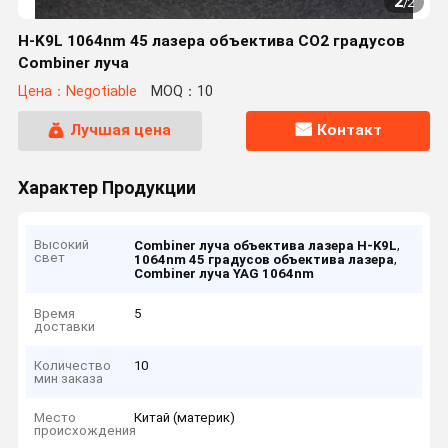
2
/
2
H-K9L 1064nm 45 лазера объектива СО2 градусов
Combiner луча
Цена：Negotiable
MOQ：10
Лучшая цена
Контакт
Характер Продукции
Высокий
,
Combiner луча объектива лазера H-K9L
свет
,
1064nm 45 градусов объектива лазера
Combiner луча YAG 1064nm
Время
5
доставки
Количество
10
мин заказа
Место
Китай (материк)
происхождения