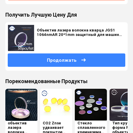
Получить Лучшую Цену Для
Объектив лазера волокна кварца JGS1
1064nmAR 20*1mm защитный для машины
лазера
Продолжать
Порекомендованные Продукты
объектив
СО2 Znse
Стекло
Тип кругл
лазера
удваивает
сплавленного
форма Pla
волокна
покрытое
кремнезема
объектив