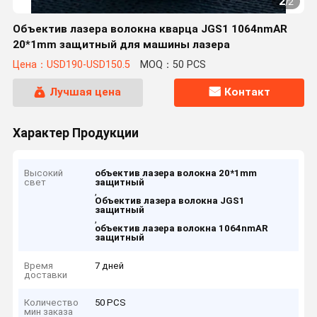
2
/
2
Объектив лазера волокна кварца JGS1 1064nmAR
20*1mm защитный для машины лазера
Цена：USD190-USD150.5
MOQ：50 PCS
Лучшая цена
Контакт
Характер Продукции
Высокий
объектив лазера волокна 20*1mm
свет
защитный
,
Объектив лазера волокна JGS1
защитный
,
объектив лазера волокна 1064nmAR
защитный
Время
7 дней
доставки
Количество
50 PCS
мин заказа