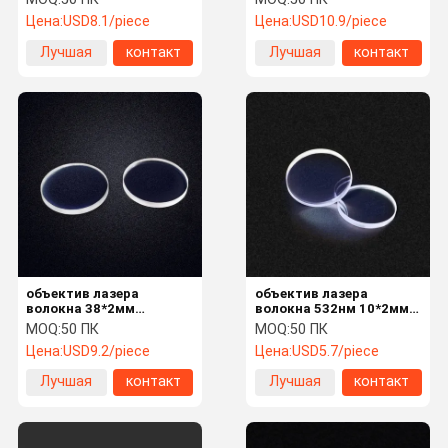
Цена:
USD8.1/piece
Цена:
USD10.9/piece
Лучшая
контакт
Лучшая
контакт
цена
цена
объектив лазера
объектив лазера
волокна 38*2мм
волокна 532нм 10*2мм
защитный
двойной, который
MOQ:
50 ПК
MOQ:
50 ПК
встали на сторону
Цена:
USD9.2/piece
Цена:
USD5.7/piece
покрытый АР защитный
Лучшая
контакт
Лучшая
контакт
цена
цена