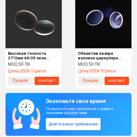
Высокая точность
Объектив лазера
27*2мм 40/20 окон
волокна циркуляра
лазера БК7 защитных
сварочного аппарата
MOQ:
50 ПК
MOQ:
50 ПК
37*2мм лазера
Цена:
USD6.1/piece
Цена:
USD6.9/piece
защитный
Лучшая
контакт
Лучшая
контакт
цена
цена
Экономьте свое время
Позвольте нам связаться с вами с
лучшими продуктами.
Дайте ваше требование