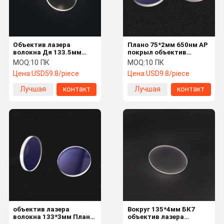
Объектив лазера
Плано 75*2мм 650нм АР
волокна Дя 133.5мм
покрыл объектив
2.6мм 4мм
лазера волокна Х-К9Л
MOQ:
10 ПК
MOQ:
10 ПК
пропускаемости 99%
защитный
Цена:
USD59.8/piece
Цена:
USD9.8/piece
Лучшая
контакт
Лучшая
контакт
цена
цена
Дома
продукты
О Компании
Контакты
объектив лазера
Вокруг 135*4мм БК7
волокна 133*3мм Плано
объектив лазера
Объектив лазера оптически