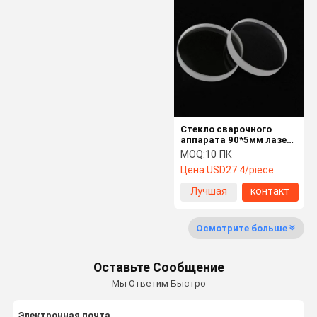
Оптически Бандпасс фильтр
Оптика инфракрасн
Combiner луча
Объектив CCD
Зеркало клина
Стекло сварочного
аппарата 90*5мм лазера
- объектив лазера
MOQ:
10 ПК
волокна защитный
Цена:
USD27.4/piece
Лучшая
контакт
цена
Осмотрите больше
Оставьте Сообщение
Мы Ответим Быстро
Электронная почта