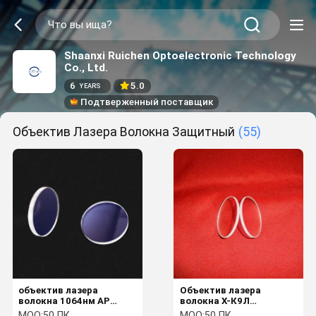
Shaanxi Ruichen Optoelectronic Technology
Co., Ltd.
6
5.0
YEARS
Подтверженный поставщик
Объектив Лазера Волокна Защитный
(55)
объектив лазера
Объектив лазера
волокна 1064нм АР
волокна Х-К9Л
защитный
защитный
MOQ:
50 ПК
MOQ:
50 ПК