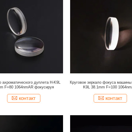
о ахроматического дуплета H-K9L
Круговое зеркало фокуса машины 
m F=80 1064nmAR фокусируя
K9L 38.1mm F=100 1064n
контакт
контакт