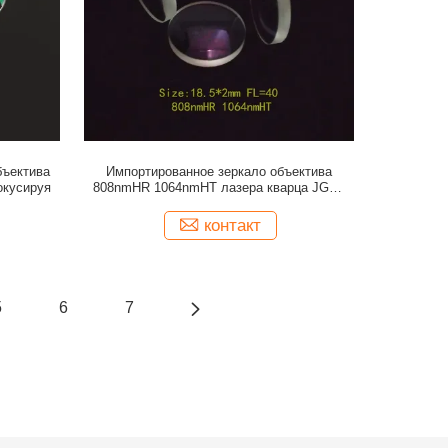
бъектива
Импортированное зеркало объектива
окусируя
808nmHR 1064nmHT лазера кварца JGS1
FL=40 фокусируя
контакт
5
6
7