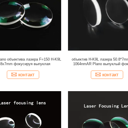
ano объектива лазера F=150 H-K9L
объектив H-K9L лазера 50.8*7m
.8x7mm фокусируя выпуклая
1064nmAR Plano выпуклый фок
контакт
контакт