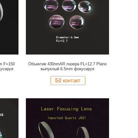
m F=150
Объектив 430nmAR лазера FL=12.7 Plano
усируя
выпуклый 6.5mm фокусируя
контакт