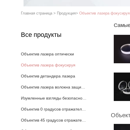
Главная страница
>
Продукция
>
Объектив лазера фокусируя
Самые
Все продукты
Объектив лазера оптически
Объектив лазера фокусируя
Объектив детандера лазера
Объектив лазера волокна защитный
Изумленные взгляды безопасности лазера
Объектив 0 градусов отражательный
Объект
Объектив 45 градусов отражательный