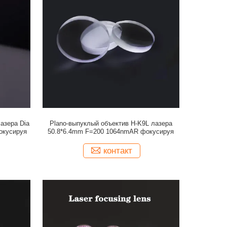
азера Dia
Plano-выпуклый объектив H-K9L лазера
окусируя
50.8*6.4mm F=200 1064nmAR фокусируя
контакт