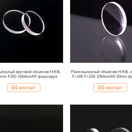
ыпуклый круговой объектив H-K9L
Plano-выпуклый объектив H-K9L л
.5mm F250 1064nmAR фокусируя
F=100 F=150 1064nmAR 50mm ф
контакт
контакт