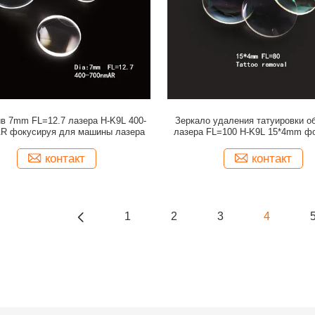
в 7mm FL=12.7 лазера H-K9L 400-
Зеркало удаления татуировки о
R фокусируя для машины лазера
лазера FL=100 H-K9L 15*4mm ф
контакт
контакт
1
2
3
4