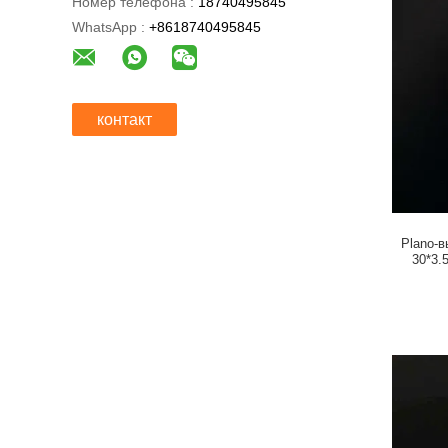
Номер телефона :
18740495845
WhatsApp :
+8618740495845
контакт
Plano-в
30*3