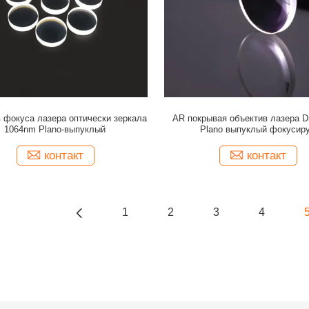
 фокуса лазера оптически зеркала
AR покрывая объектив лазера 
1064nm Plano-выпуклый
Plano выпуклый фокусир
контакт
контакт
1
2
3
4