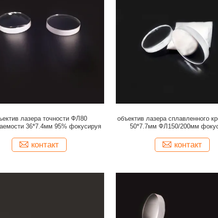
ъектив лазера точности ФЛ80
объектив лазера сплавленного к
аемости 36*7.4мм 95% фокусируя
50*7.7мм ФЛ150/200мм фоку
контакт
контакт