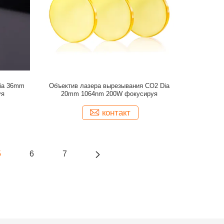
Dia 36mm
Объектив лазера вырезывания СО2 Dia
уя
20mm 1064nm 200W фокусируя
контакт
5
6
7