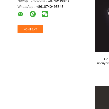
Номер телефона :
18740495845
WhatsApp :
+8618740495845
контакт
Об
пропуск