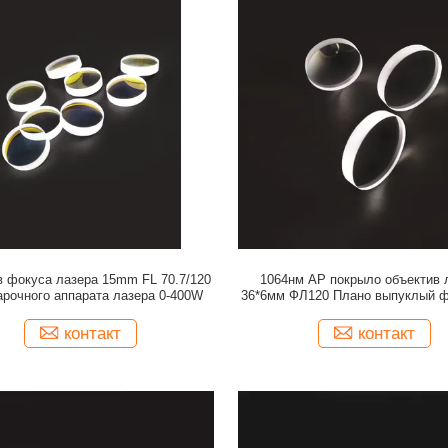
в фокуса лазера 15mm FL 70.7/120
1064нм АР покрыло объектив 
арочного аппарата лазера 0-400W
36*6мм ФЛ120 Плано выпуклый ф
контакт
контакт