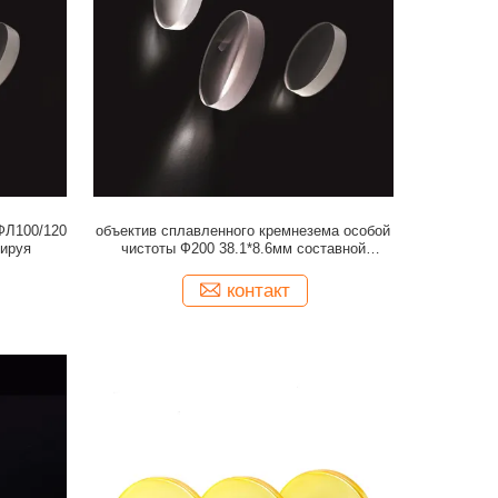
ФЛ100/120
объектив сплавленного кремнезема особой
сируя
чистоты Ф200 38.1*8.6мм составной
фокусируя
контакт