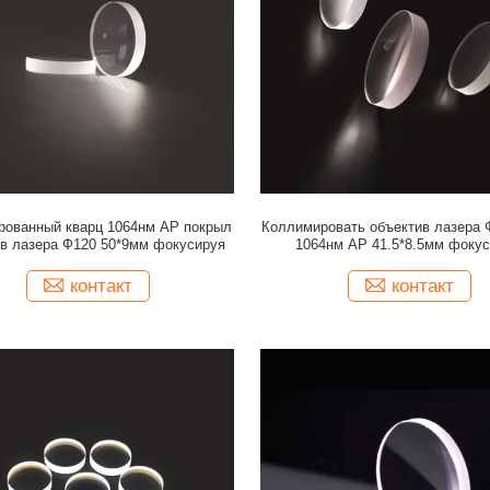
рованный кварц 1064нм АР покрыл
Коллимировать объектив лазера 
ив лазера Ф120 50*9мм фокусируя
1064нм АР 41.5*8.5мм фоку
контакт
контакт