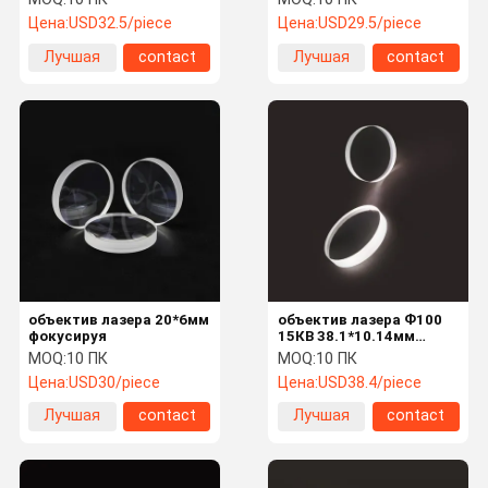
Цена:
USD32.5/piece
Цена:
USD29.5/piece
Лучшая
contact
Лучшая
contact
цена
цена
объектив лазера 20*6мм
объектив лазера Ф100
фокусируя
15КВ 38.1*10.14мм
коллимируя для
MOQ:
10 ПК
MOQ:
10 ПК
машины головы лазера
Цена:
USD30/piece
Цена:
USD38.4/piece
Лучшая
contact
Лучшая
contact
цена
цена