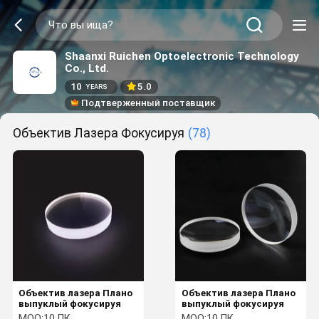
Shaanxi Ruichen Optoelectronic Technology
Co., Ltd.
10
5.0
YEARS
Подтверженный поставщик
Объектив Лазера Фокусируя
(78)
Объектив лазера Плано
Объектив лазера Плано
выпуклый фокусируя
выпуклый фокусируя
MOQ:
10 ПК
MOQ:
10 ПК