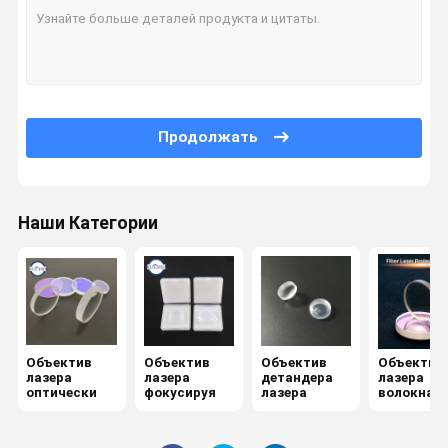
Проверка
Свяжитесь
Спросите
Качества
Мы
Цитату
Продолжать
Объектив лазера оптически
Объектив лазера фокусируя
Наши Категории
Объектив детандера лазера
Объектив лазера волокна защитный
Изумленные взгляды безопасности лазера
Объектив 0 градусов отражательный
Объектив
Объектив
Объектив
Объектив
лазера
лазера
детандера
лазера
оптически
фокусируя
лазера
волокна
Объектив 45 градусов отражательный
защитный
Объектив выхода лазера 0 градусов