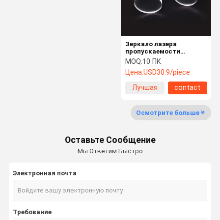
Зеркало лазера
пропускаемости
20*3.6мм ФЛ 200 95%
MOQ:
10 ПК
фокусируя
Цена:
USD30.9/piece
Лучшая
contact
цена
Осмотрите больше
Оставьте Сообщение
Мы Ответим Быстро
Электронная почта
Дом
Продукты
О Нас
Путешестви
Е Фабрики
Требование