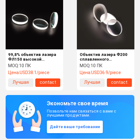
99,8% объектив лазера
Объектив лазера Ф200
ФЛ150 высокой
сплавленного
пропускаемости
кремнезема 34*8.3мм
MOQ:
10 ПК
MOQ:
10 ПК
36*4.9мм фокусируя
особой чистоты
Цена:
USD38.1/piece
Цена:
USD36.9/piece
коллимируя
Лучшая
contact
Лучшая
contact
цена
цена
Экономьте свое время
Позвольте нам связаться с вами с
лучшими продуктами.
Дайте ваше требование